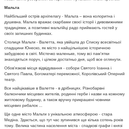
Мальта
Найбільший острів архіпелагу - Мальта – вона колоритна і
душевна. Мальта вражає скарбами своєї історії і дивовижними
традиціями, а позитивні мальтійці радо приймають гостей у
своїх затишних будинках.
Столиця Мальти - Валетта, яка увійшла до Списку всесвітньої
спадщини Юнеско, як місто з найщільнішою історичною
забудовою в світі. Містечко маленьке, тому всі пам'ятки
знаходяться поруч, і цілком достатньо дня, щоб все оглянути.
Обов'язкові місця відвідування - собори Святого Іоанна і
Святого Павла, Богоматері переможної, Королівський Оперний
театр.
Все найцікавіше в Валетте - в дрібницях. Різнобарвні
балкончики місцевих жителів, родинні герби і назви на кожному
житловому будинку, а також вручну прикрашені човники
місцевих рибалок ...
Ще одне місто Мальти з унікальною атмосферою - стара
Медіна. Здається, що тут час зупинився ще кілька сотень років
тому. Велика частина населення міста - спадкові графи і князі