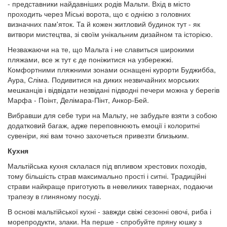
- представники найдавніших родів Мальти. Вхід в місто
проходить через Міські ворота, що є однією з головних
визначних пам'яток. Та й кожен житловий будинок тут - як
витвори мистецтва, зі своїм унікальним дизайном та історією.
Незважаючи на те, що Мальта і не славиться широкими
пляжами, все ж тут є де поніжитися на узбережжі.
Комфортними пляжними зонами оснащені курорти Буджибба,
Аура, Сліма. Подивитися на диких незвичайних морських
мешканців і відвідати незвідані підводні печери можна у берегів
Марфа - Поінт, Делімара-Пінт, Анкор-Бей.
Вибравши для себе тури на Мальту, не забудьте взяти з собою
додатковий багаж, адже переповнюють емоції і колоритні
сувеніри, які вам точно захочеться привезти близьким.
Кухня
Мальтійська кухня склалася під впливом хрестових походів,
тому більшість страв максимально прості і ситні. Традиційні
страви найкраще приготують в невеликих тавернах, подаючи
трапезу в глиняному посуді.
В основі мальтійської кухні - завжди свіжі сезонні овочі, риба і
морепродукти, злаки. На перше - спробуйте пряну юшку з