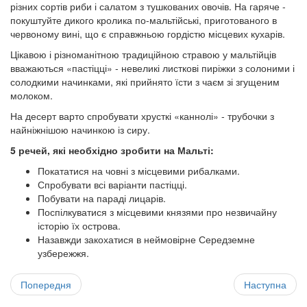
різних сортів риби і салатом з тушкованих овочів. На гаряче -
покуштуйте дикого кролика по-мальтійські, приготованого в
червоному вині, що є справжньою гордістю місцевих кухарів.
Цікавою і різноманітною традиційною стравою у мальтійців
вважаються «пастіцці» - невеликі листкові пиріжки з солоними і
солодкими начинками, які прийнято їсти з чаєм зі згущеним
молоком.
На десерт варто спробувати хрусткі «каннолі» - трубочки з
найніжнішою начинкою із сиру.
5 речей, які необхідно зробити на Мальті:
Покататися на човні з місцевими рибалками.
Спробувати всі варіанти пастіцці.
Побувати на параді лицарів.
Поспілкуватися з місцевими князями про незвичайну
історію їх острова.
Назавжди закохатися в неймовірне Середземне
узбережжя.
Попередня
Наступна