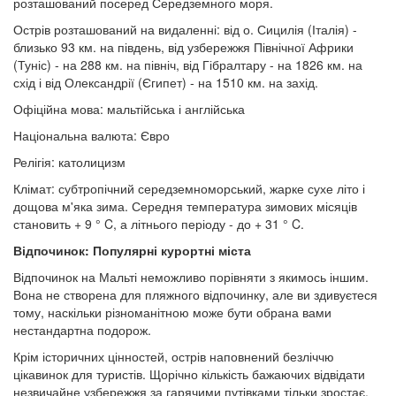
розташований посеред Середземного моря.
Острів розташований на видаленні: від о. Сицилія (Італія) -
близько 93 км. на південь, від узбережжя Північної Африки
(Туніс) - на 288 км. на північ, від Гібралтару - на 1826 км. на
схід і від Олександрії (Єгипет) - на 1510 км. на захід.
Офіційна мова: мальтійська і англійська
Національна валюта: Євро
Релігія: католицизм
Клімат: субтропічний середземноморський, жарке сухе літо і
дощова м'яка зима. Середня температура зимових місяців
становить + 9 ° C, а літнього періоду - до + 31 ° C.
Відпочинок: Популярні курортні міста
Відпочинок на Мальті неможливо порівняти з якимось іншим.
Вона не створена для пляжного відпочинку, але ви здивуєтеся
тому, наскільки різноманітною може бути обрана вами
нестандартна подорож.
Крім історичних цінностей, острів наповнений безліччю
цікавинок для туристів. Щорічно кількість бажаючих відвідати
незвичайне узбережжя за гарячими путівками тільки зростає.