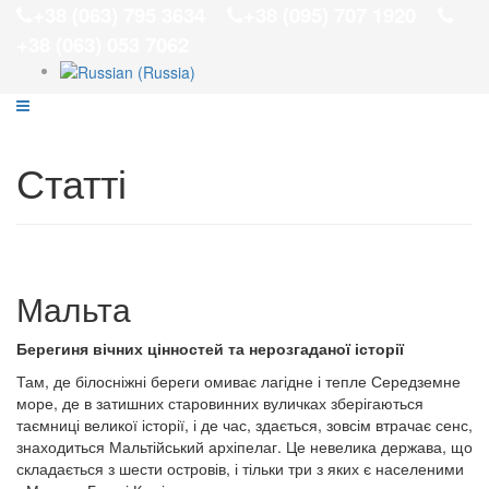
+38 (063) 795 3634
+38 (095) 707 1920
+38 (063) 053 7062
Статті
Мальта
Берегиня вічних цінностей
та нерозгадано
ї історії
Там, де білосніжні береги омиває лагідне і тепле Середземне
море, де в затишних старовинних вуличках зберігаються
таємниці великої історії, і де час, здається, зовсім втрачає сенс,
знаходиться Мальтійський архіпелаг. Це невелика держава, що
складається з шести островів, і тільки три з яких є населеними