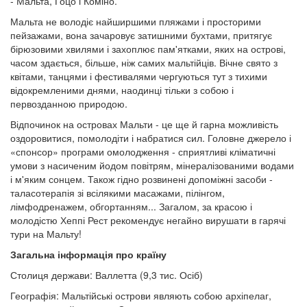
- Мальта, Гоцо і Коміно.
Мальта не володіє найширшими пляжами і просторими
пейзажами, вона зачаровує затишними бухтами, притягує
бірюзовими хвилями і захоплює пам'ятками, яких на острові,
часом здається, більше, ніж самих мальтійців. Вічне свято з
квітами, танцями і фестивалями чергуються тут з тихими
відокремленими днями, наодинці тільки з собою і
первозданною природою.
Відпочинок на островах Мальти - це ще й гарна можливість
оздоровитися, помолодіти і набратися сил. Головне джерело і
«спонсор» програми омолодження - сприятливі кліматичні
умови з насиченим йодом повітрям, мінералізованими водами
і м'яким сонцем. Також гідно розвинені допоміжні засоби -
таласотерапія зі всілякими масажами, пілінгом,
лімфодренажем, обгортанням... Загалом, за красою і
молодістю Хеппі Рест рекомендує негайно вирушати в гарячі
тури на Мальту!
Загальна інформація про країну
Столиця держави: Валлетта (9,3 тис. Осіб)
Географія: Мальтійські острови являють собою архіпелаг,