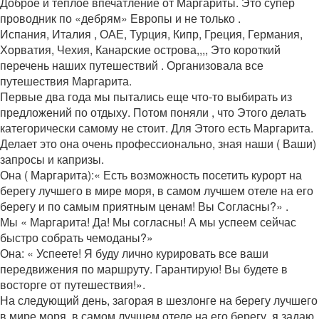
Доброе и теплое впечатление от Маргариты. Это супер
проводник по «дебрям» Европы и не только .
Испания, Италия , ОАЕ, Турция, Кипр, Греция, Германия,
Хорватия, Чехия, Канарские острова,,,, Это короткий
перечень наших путешествий . Организовала все
путешествия Маргарита.
Первые два года мы пытались еще что-то выбирать из
предложений по отдыху. Потом поняли , что Этого делать
категорически самому не стоит. Для Этого есть Маргарита.
Делает это она очень профессионально, зная наши ( Ваши)
запросы и капризы.
Она ( Маргарита):« Есть возможность посетить курорт на
берегу лучшего в мире моря, в самом лучшем отеле на его
берегу и по самым приятным ценам! Вы Согласны?» .
Мы « Маргарита! Да! Мы согласны! А мы успеем сейчас
быстро собрать чемоданы?»
Она: « Успеете! Я буду лично курировать все ваши
передвижения по маршруту. Гарантирую! Вы будете в
восторге от путешествия!».
На следующий день, загорая в шезлонге на берегу лучшего
в мире моря, в самом лучшем отеле на его берегу, я задаю