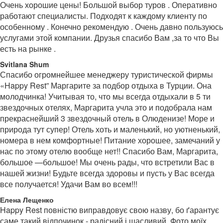
Очень хорошие цены! Большой выбор туров . Оперативно
работают специалисты. Подходят к каждому клиенту по
особенному . Конечно рекомендую . Очень давно пользуюсь
услугами этой компании. Друзья спасибо Вам ,за то что Вы
есть на рынке .
Svitlana Shum
Спасибо огромнейшее менеджеру туристической фирмы
«Happy Rest” Маргарите за подбор отдыха в Турции. Она
молодчинка! Учитывая то, что мы всегда отдыхали в 5 ти
звездочных отелях, Маргарита учла это и подобрала нам
прекраснейший 3 звездочный отель в Олюденизе! Море и
природа тут супер! Отель хоть и маленький, но уютненький,
номера в нем комфортные! Питание хорошее, замечаний у
нас по этому отелю вообще нет!! Спасибо Вам, Маргарита,
большое —большое! Мы очень рады, что встретили Вас в
нашей жизни! Будьте всегда здоровы и пусть у Вас всегда
все получается! Удачи Вам во всем!!!
Елена Лещенко
Happy Rest повністю виправдовує свою назву, бо ґарантує
саме такий відпочинок - радісний і щасливий. Фото моїх