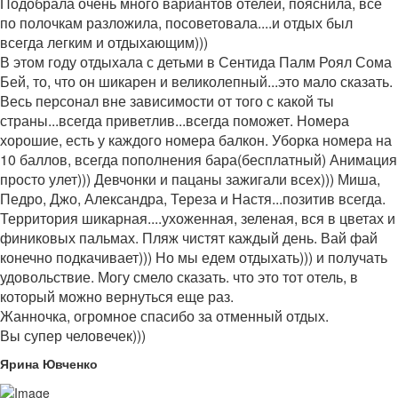
Подобрала очень много вариантов отелей, пояснила, все
по полочкам разложила, посоветовала....и отдых был
всегда легким и отдыхающим)))
В этом году отдыхала с детьми в Сентида Палм Роял Сома
Бей, то, что он шикарен и великолепный...это мало сказать.
Весь персонал вне зависимости от того с какой ты
страны...всегда приветлив...всегда поможет. Номера
хорошие, есть у каждого номера балкон. Уборка номера на
10 баллов, всегда пополнения бара(бесплатный) Анимация
просто улет))) Девчонки и пацаны зажигали всех))) Миша,
Педро, Джо, Александра, Тереза и Настя...позитив всегда.
Территория шикарная....ухоженная, зеленая, вся в цветах и
финиковых пальмах. Пляж чистят каждый день. Вай фай
конечно подкачивает))) Но мы едем отдыхать))) и получать
удовольствие. Могу смело сказать. что это тот отель, в
который можно вернуться еще раз.
Жанночка, огромное спасибо за отменный отдых.
Вы супер человечек)))
Ярина Ювченко