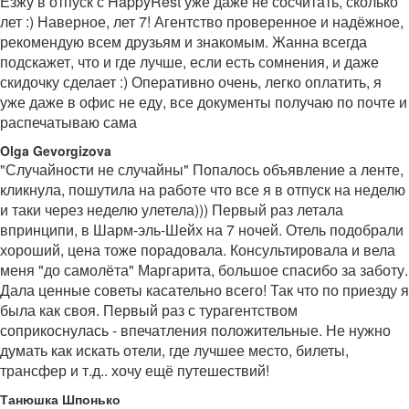
Езжу в отпуск с HappyRest уже даже не сосчитать, сколько
лет :) Наверное, лет 7! Агентство проверенное и надёжное,
рекомендую всем друзьям и знакомым. Жанна всегда
подскажет, что и где лучше, если есть сомнения, и даже
скидочку сделает :) Оперативно очень, легко оплатить, я
уже даже в офис не еду, все документы получаю по почте и
распечатываю сама
Olga Gevorgizova
"Случайности не случайны" Попалось объявление а ленте,
кликнула, пошутила на работе что все я в отпуск на неделю
и таки через неделю улетела))) Первый раз летала
впринципи, в Шарм-эль-Шейх на 7 ночей. Отель подобрали
хороший, цена тоже порадовала. Консультировала и вела
меня "до самолёта" Маргарита, большое спасибо за заботу.
Дала ценные советы касательно всего! Так что по приезду я
была как своя. Первый раз с турагентством
соприкоснулась - впечатления положительные. Не нужно
думать как искать отели, где лучшее место, билеты,
трансфер и т.д.. хочу ещё путешествий!
Танюшка Шпонько